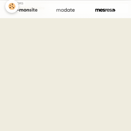
SPONSORS
Arrêté réglementaire
mairie
1 route de chalabre
11230 Sainte Colombe Sur l Hers
France
Téléphone :
Pour modifier ces coordonnées, allez sur le manager dans
"Configuration" puis "Menus" puis modifiez le widget "Coordonnées
de contact"
Vidéos
Vidéos