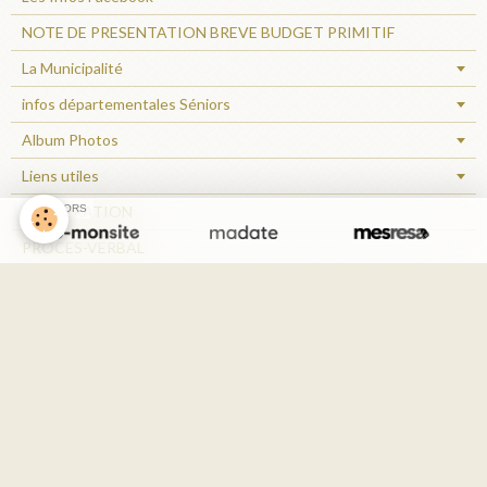
NOTE DE PRESENTATION BREVE BUDGET PRIMITIF
La Municipalité
infos départementales Séniors
Album Photos
Liens utiles
SPONSORS
DELIBERATION
PROCES-VERBAL
INFO MAIRIE
CIVISME
Arrêté réglementaire
mairie