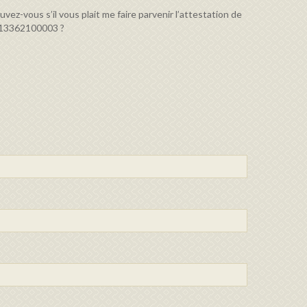
uvez-vous s’il vous plait me faire parvenir l’attestation de
0113362100003 ?