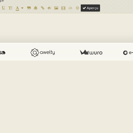
Aperçu
spam
CLIQUEZ POUR VALIDER
IconCaptcha ©
er