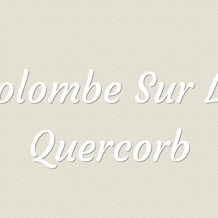
olombe Sur 
Quercorb