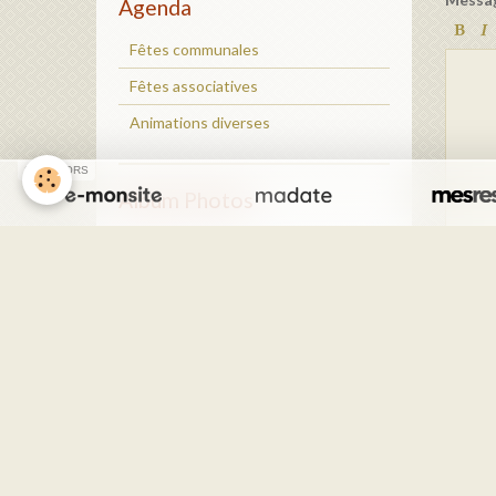
Agenda
Fêtes communales
Fêtes associatives
Animations diverses
SPONSORS
Album Photos
Cérémonie du 11 novembre2020
Album Photos
Anti-
Cérémonie du 11 novembre2020
Ajout
Album Photos