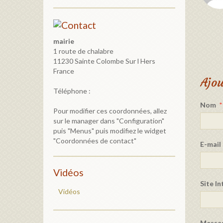
mairie
1 route de chalabre
11230 Sainte Colombe Sur l Hers
France
Ajo
Téléphone :
Nom
Pour modifier ces coordonnées, allez
sur le manager dans "Configuration"
puis "Menus" puis modifiez le widget
"Coordonnées de contact"
E-mail
Vidéos
Site I
Vidéos
Messa